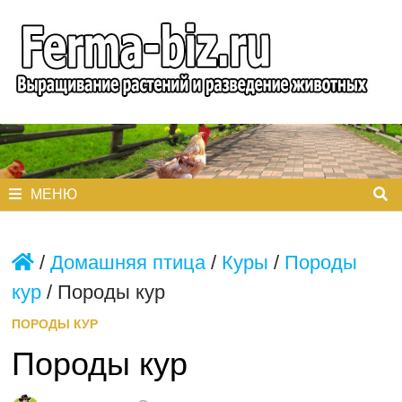
Перейти
к
содержимому
МЕНЮ
/
Домашняя птица
/
Куры
/
Породы
кур
/
Породы кур
ПОРОДЫ КУР
Породы кур