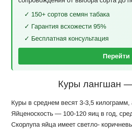
сопровождения от выбора сорта до п
✓ 150+ сортов семян табака
✓ Гарантия всхожести 95%
✓ Бесплатная консультация
Перейти 
Куры лангшан —
Куры в среднем весят 3-3,5 килограмм, 
Яйценоскость — 100-120 яиц в год, сре
Скорлупа яйца имеет светло- коричневы