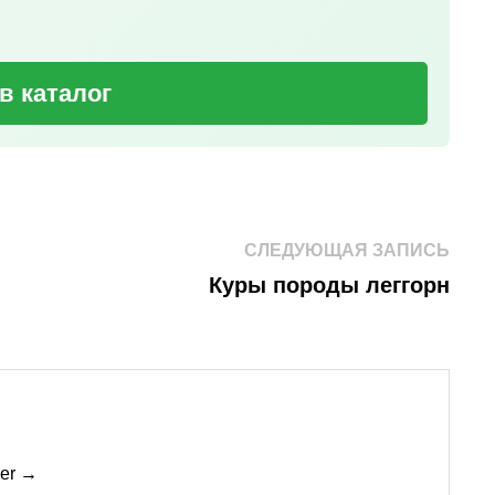
в каталог
Сле
СЛЕДУЮЩАЯ ЗАПИСЬ
зап
Куры породы леггорн
mer →