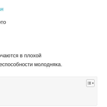
то
ючаются в плохой
еспособности молодняка.