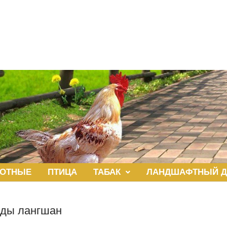
ОТНЫЕ
ПТИЦА
ТАБАК
ЛАНДШАФТНЫЙ Д
оды лангшан