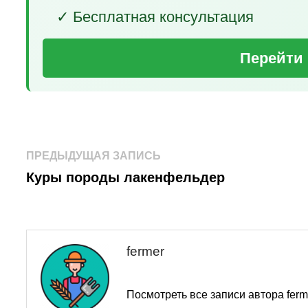
✓ Бесплатная консультация
Перейти 
Навигация
Предыдущая
ПРЕДЫДУЩАЯ ЗАПИСЬ
запись:
по
Куры породы лакенфельдер
записям
fermer
Посмотреть все записи автора fer