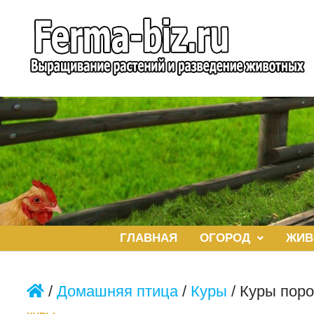
Перейти
к
содержимому
ГЛАВНАЯ
ОГОРОД
ЖИВ
/
Домашняя птица
/
Куры
/
Куры пор