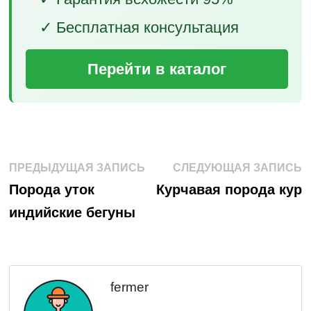
✓ Бесплатная консультация
Перейти в каталог
Навигация
Предыдущая
С
ПРЕДЫДУЩАЯ ЗАПИСЬ
СЛЕДУЮЩАЯ ЗАПИСЬ
запись:
з
по
Порода уток
Курчавая порода кур
индийские бегуны
записям
fermer