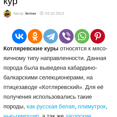
кур
Автор:
fermer
03.10.2013
Котляревские куры
относятся к мясо-
яичному типу направленности. Данная
порода была выведена кабардино-
балкарскими селекционерами, на
птицезаводе «Котляревский». Для её
получения использовались такие
породы,
как русская белая
,
плимутрок
,
нью-гемпшир
, а так же
загорские