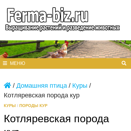
Перейти
к
содержимому
МЕНЮ
/
Домашняя птица
/
Куры
/
Котляревская порода кур
КУРЫ
/
ПОРОДЫ КУР
Котляревская порода