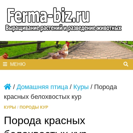
Перейти
к
содержимому
МЕНЮ
/
Домашняя птица
/
Куры
/
Порода
красных белохвостых кур
КУРЫ
/
ПОРОДЫ КУР
Порода красных