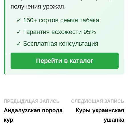
получения урожая.
✓ 150+ сортов семян табака
✓ Гарантия всхожести 95%
✓ Бесплатная консультация
Перейти в каталог
Навигация
Предыдущая
С
ПРЕДЫДУЩАЯ ЗАПИСЬ
СЛЕДУЮЩАЯ ЗАПИСЬ
запись:
з
по
Андалузская порода
Куры украинская
кур
ушанка
записям