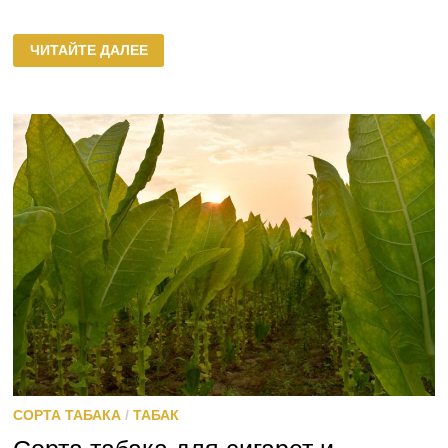
СОРТА
ЧИТАЙТЕ ДАЛЕЕ
ТАБАКА
СОРТОТИПА
БАСМА
СОРТА ТАБАКА
/
ТАБАК