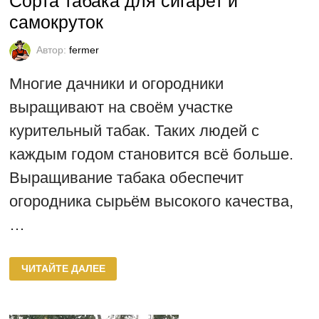
Сорта табака для сигарет и
самокруток
Автор:
fermer
Многие дачники и огородники
выращивают на своём участке
курительный табак. Таких людей с
каждым годом становится всё больше.
Выращивание табака обеспечит
огородника сырьём высокого качества,
…
СОРТА
ЧИТАЙТЕ ДАЛЕЕ
ТАБАКА
ДЛЯ
СИГАРЕТ
И
САМОКРУТОК