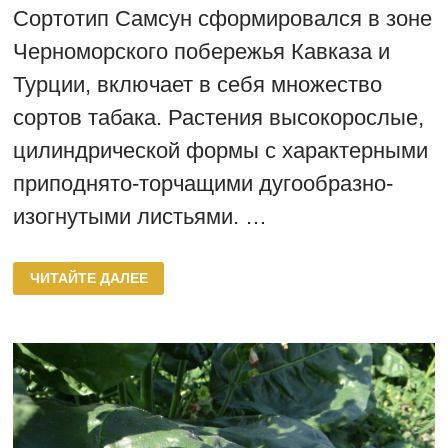
Сортотип Самсун сформировался в зоне
Черноморского побережья Кавказа и
Турции, включает в себя множество
сортов табака. Растения высокорослые,
цилиндрической формы с характерными
приподнято-торчащими дугообразно-
изогнутыми листьями. …
СОРТА
ЧИТАЙТЕ ДАЛЕЕ
ТАБАКА
СОРТОТИПА
САМСУН