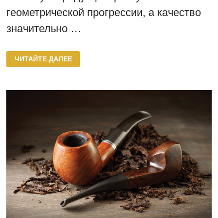
геометрической прогрессии, а качество
значительно …
ЛУЧШИЕ
ЧИТАЙТЕ ДАЛЕЕ
СОРТА
ТАБАКА
ДЛЯ
СРЕДНЕЙ
ПОЛОСЫ
РОССИИ