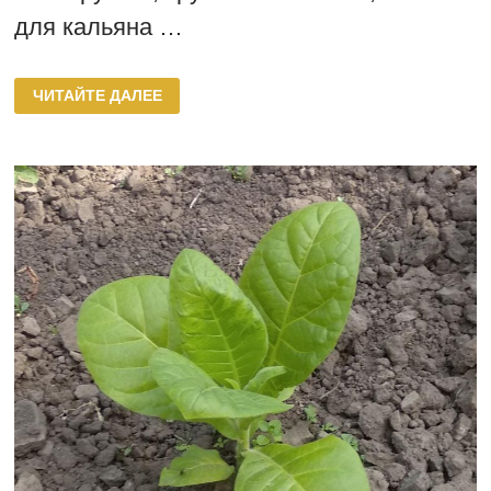
для кальяна …
СОРТА
ЧИТАЙТЕ ДАЛЕЕ
ТАБАКА
СОРТОТИПА
ВИРДЖИНИЯ