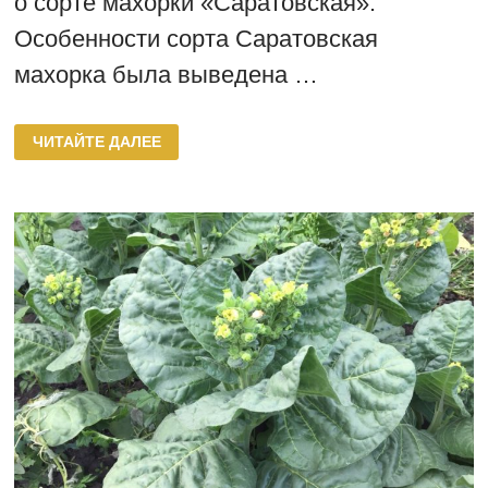
о сорте махорки «Саратовская».
Особенности сорта Саратовская
махорка была выведена …
МАХОРКА
ЧИТАЙТЕ ДАЛЕЕ
САРАТОВСКАЯ