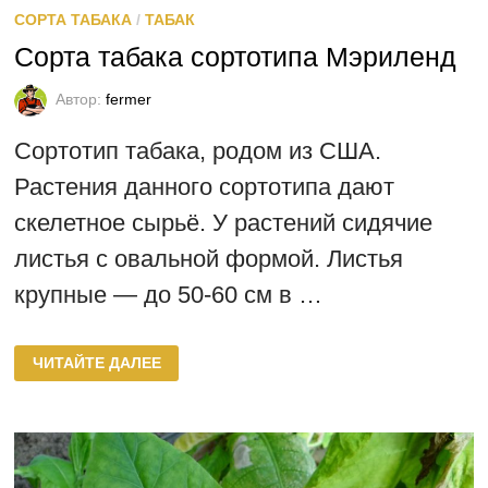
СОРТА ТАБАКА
/
ТАБАК
Сорта табака сортотипа Мэриленд
Автор:
fermer
Сортотип табака, родом из США.
Растения данного сортотипа дают
скелетное сырьё. У растений сидячие
листья с овальной формой. Листья
крупные — до 50-60 см в …
СОРТА
ЧИТАЙТЕ ДАЛЕЕ
ТАБАКА
СОРТОТИПА
МЭРИЛЕНД