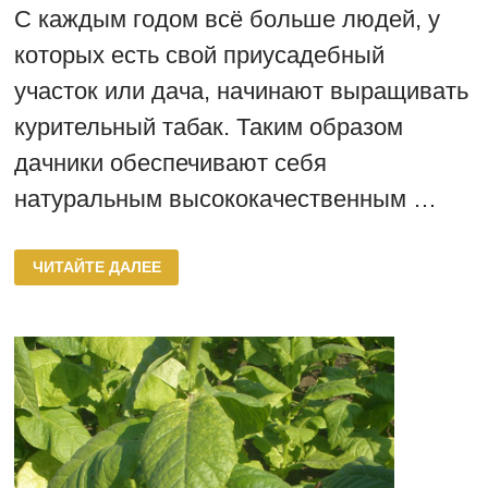
С каждым годом всё больше людей, у
которых есть свой приусадебный
участок или дача, начинают выращивать
курительный табак. Таким образом
дачники обеспечивают себя
натуральным высококачественным …
ПОПУЛЯРНЫЕ
ЧИТАЙТЕ ДАЛЕЕ
СОРТА
КУРИТЕЛЬНОГО
ТАБАКА
—
ОПИСАНИЕ,
ФОТО,
ХАРАКТЕРИСТИКИ