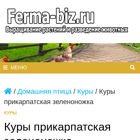
Перейти
к
содержимому
МЕНЮ
/
Домашняя птица
/
Куры
/
Куры
прикарпатская зеленоножка
КУРЫ
Куры прикарпатская