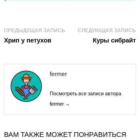
Навигация
Предыдущая
С
ПРЕДЫДУЩАЯ ЗАПИСЬ
СЛЕДУЮЩАЯ ЗАПИСЬ
запись:
з
по
Хрип у петухов
Куры сибрайт
записям
fermer
Посмотреть все записи автора
fermer →
ВАМ ТАКЖЕ МОЖЕТ ПОНРАВИТЬСЯ