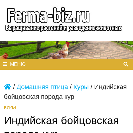
Перейти
к
содержимому
МЕНЮ
/
Домашняя птица
/
Куры
/
Индийская
бойцовская порода кур
КУРЫ
Индийская бойцовская