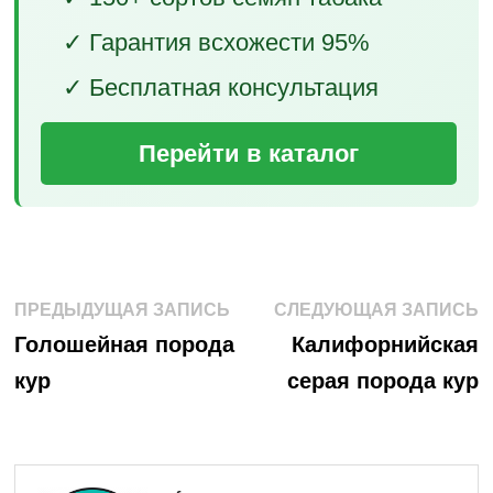
✓ Гарантия всхожести 95%
✓ Бесплатная консультация
Перейти в каталог
Навигация
Предыдущая
С
ПРЕДЫДУЩАЯ ЗАПИСЬ
СЛЕДУЮЩАЯ ЗАПИСЬ
запись:
з
по
Голошейная порода
Калифорнийская
кур
серая порода кур
записям