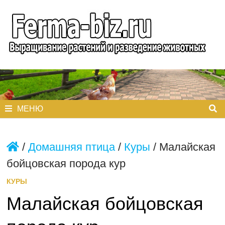
Перейти
к
содержимому
МЕНЮ
/
Домашняя птица
/
Куры
/
Малайская
бойцовская порода кур
КУРЫ
Малайская бойцовская