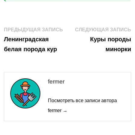
Навигация
Предыдущая
С
ПРЕДЫДУЩАЯ ЗАПИСЬ
СЛЕДУЮЩАЯ ЗАПИСЬ
запись:
з
по
Ленинградская
Куры породы
белая порода кур
минорки
записям
fermer
Посмотреть все записи автора
fermer →