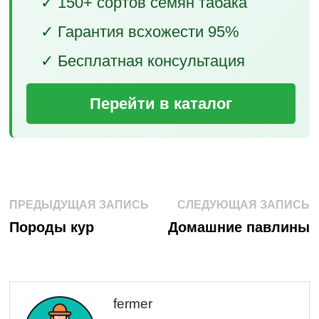
✓ 150+ сортов семян табака
✓ Гарантия всхожести 95%
✓ Бесплатная консультация
Перейти в каталог
Навигация
Предыдущая
С
ПРЕДЫДУЩАЯ ЗАПИСЬ
СЛЕДУЮЩАЯ ЗАПИСЬ
запись:
з
по
Породы кур
Домашние павлины
записям
fermer