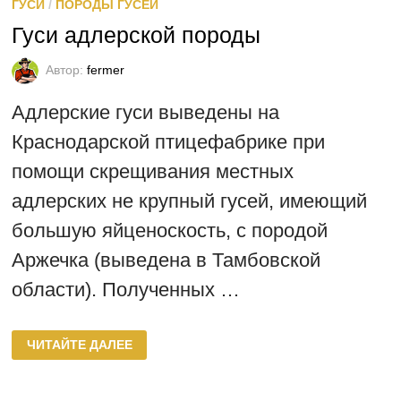
ГУСИ
/
ПОРОДЫ ГУСЕЙ
Гуси адлерской породы
Автор:
fermer
Адлерские гуси выведены на
Краснодарской птицефабрике при
помощи скрещивания местных
адлерских не крупный гусей, имеющий
большую яйценоскость, с породой
Аржечка (выведена в Тамбовской
области). Полученных …
ГУСИ
ЧИТАЙТЕ ДАЛЕЕ
АДЛЕРСКОЙ
ПОРОДЫ