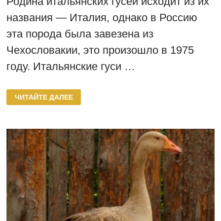
Родина итальянских гусей исходит из их
названия — Италия, однако в Россию
эта порода была завезена из
Чехословакии, это произошло в 1975
году. Итальянские гуси …
ГУСИ
ЧИТАЙТЕ ДАЛЕЕ
ИТАЛЬЯНСКОЙ
ПОРОДЫ