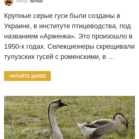
Автор:
fermer
Крупные серые гуси были созданы в
Украине, в институте птицеводства, под
названием «Арженка». Это произошло в
1950-х годах. Селекционеры скрещивали
тулузских гусей с роменскими, в …
ГУСИ
ЧИТАЙТЕ ДАЛЕЕ
ПОРОДЫ
КРУПНАЯ
СЕРАЯ