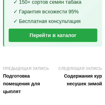
✓ 150+ сортов семян табака
✓ Гарантия всхожести 95%
✓ Бесплатная консультация
Перейти в каталог
Навигация
Предыдущая
С
ПРЕДЫДУЩАЯ ЗАПИСЬ
СЛЕДУЮЩАЯ ЗАПИСЬ
запись:
з
по
Подготовка
Содержания кур
помещения для
несушек зимой
записям
цыплят