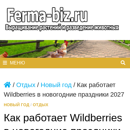
Перейти
к
содержимому
МЕНЮ
/
Отдых
/
Новый год
/
Как работает
Wildberries в новогодние праздники 2027
НОВЫЙ ГОД
/
ОТДЫХ
Как работает Wildberries