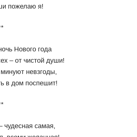
ши пожелаю я!
**
ночь Нового года
ех – от чистой души!
 минуют невзгоды,
ть в дом поспешит!
**
– чудесная самая,