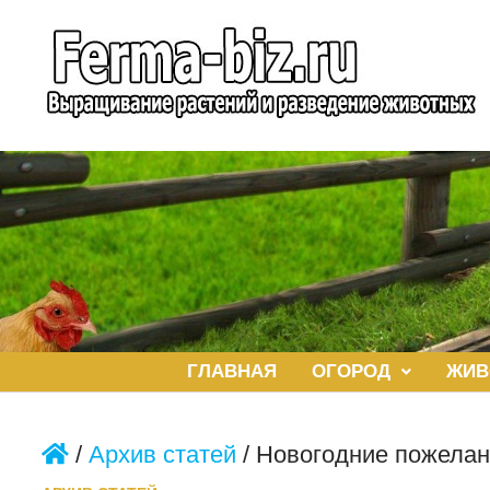
Перейти
к
содержимому
ГЛАВНАЯ
ОГОРОД
ЖИВ
/
Архив статей
/
Новогодние пожелан