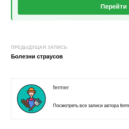
Перейти 
Навигация
Предыдущая
ПРЕДЫДУЩАЯ ЗАПИСЬ
запись:
по
Болезни страусов
записям
fermer
Посмотреть все записи автора fer