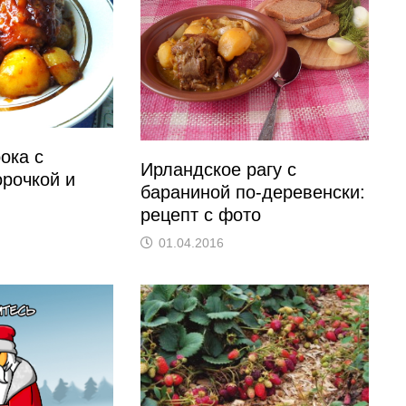
ока с
Ирландское рагу с
орочкой и
бараниной по-деревенски:
рецепт с фото
01.04.2016