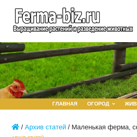
Перейти
к
содержимому
ГЛАВНАЯ
ОГОРОД
ЖИВ
/
Архив статей
/
Маленькая ферма, с