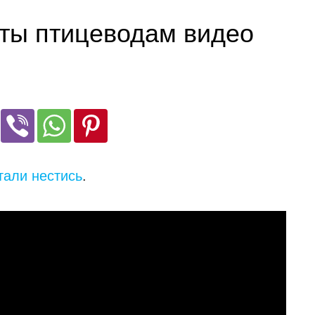
ты птицеводам видео
тали нестись
.