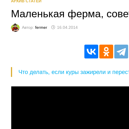
АРХИВ СТАТЕЙ
Маленькая ферма, сове
Автор:
fermer
16.04.2014
Что делать, если куры зажирели и перес