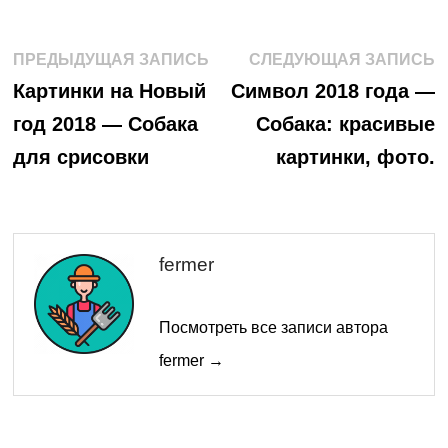
Навигация
Предыдущая
С
ПРЕДЫДУЩАЯ ЗАПИСЬ
СЛЕДУЮЩАЯ ЗАПИСЬ
запись:
з
по
Картинки на Новый
Символ 2018 года —
год 2018 — Собака
Собака: красивые
записям
для срисовки
картинки, фото.
fermer
Посмотреть все записи автора
fermer →