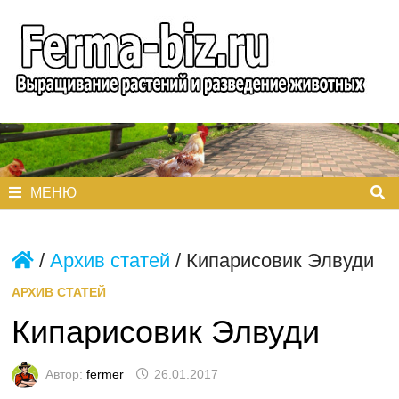
Перейти
к
содержимому
МЕНЮ
/
Архив статей
/
Кипарисовик Элвуди
АРХИВ СТАТЕЙ
Кипарисовик Элвуди
Автор:
fermer
26.01.2017