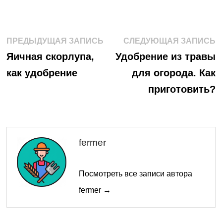
Навигация
Предыдущая
С
ПРЕДЫДУЩАЯ ЗАПИСЬ
СЛЕДУЮЩАЯ ЗАПИСЬ
запись:
з
по
Яичная скорлупа,
Удобрение из травы
как удобрение
для огорода. Как
записям
приготовить?
fermer
Посмотреть все записи автора
fermer →