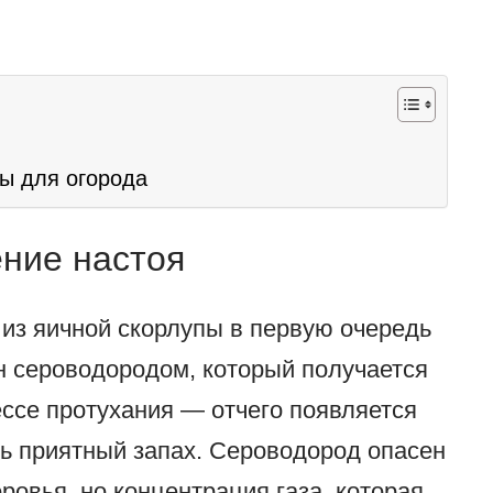
ы для огорода
ние настоя
 из яичной скорлупы в первую очередь
н сероводородом, который получается
ессе протухания — отчего появляется
нь приятный запах. Сероводород опасен
ровья, но концентрация газа, которая