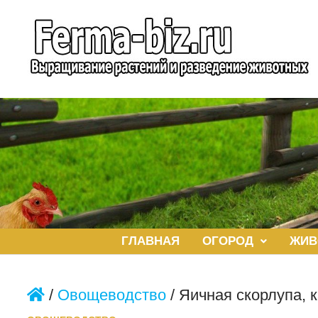
Перейти
к
содержимому
ГЛАВНАЯ
ОГОРОД
ЖИВ
/
Овощеводство
/
Яичная скорлупа, 