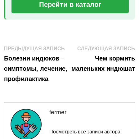
Перейти в каталог
Навигация
Предыдущая
С
ПРЕДЫДУЩАЯ ЗАПИСЬ
СЛЕДУЮЩАЯ ЗАПИСЬ
запись:
з
по
Болезни индюков –
Чем кормить
симптомы, лечение,
маленьких индюшат
записям
профилактика
fermer
Посмотреть все записи автора