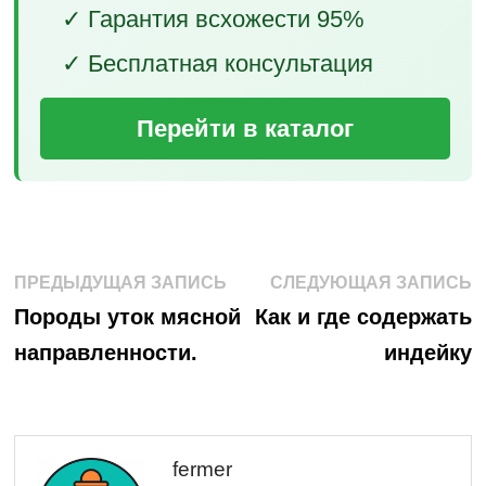
✓ Гарантия всхожести 95%
✓ Бесплатная консультация
Перейти в каталог
Навигация
Предыдущая
С
ПРЕДЫДУЩАЯ ЗАПИСЬ
СЛЕДУЮЩАЯ ЗАПИСЬ
запись:
з
по
Породы уток мясной
Как и где содержать
направленности.
индейку
записям
fermer