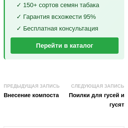
✓ 150+ сортов семян табака
✓ Гарантия всхожести 95%
✓ Бесплатная консультация
Перейти в каталог
Навигация
Предыдущая
С
ПРЕДЫДУЩАЯ ЗАПИСЬ
СЛЕДУЮЩАЯ ЗАПИСЬ
запись:
з
по
Внесение компоста
Поилки для гусей и
гусят
записям