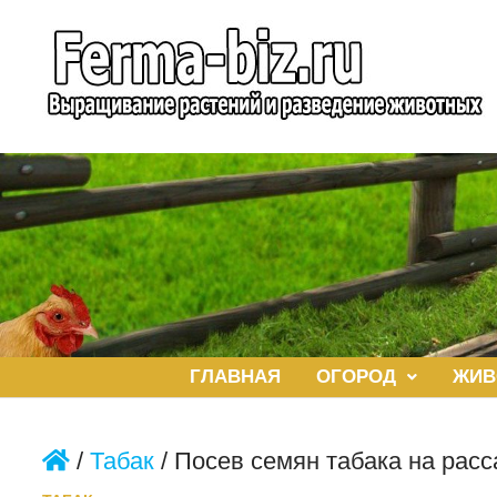
Перейти
к
содержимому
ГЛАВНАЯ
ОГОРОД
ЖИВ
/
Табак
/
Посев семян табака на расс