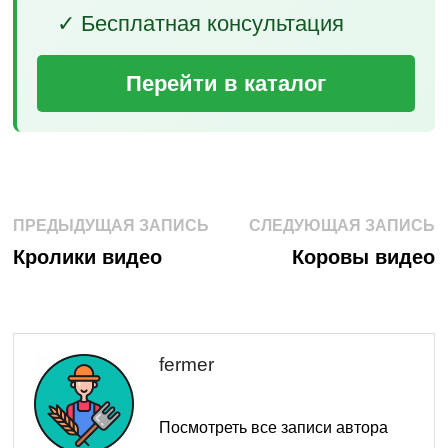
✓ Бесплатная консультация
Перейти в каталог
Навигация
Предыдущая
С
ПРЕДЫДУЩАЯ ЗАПИСЬ
СЛЕДУЮЩАЯ ЗАПИСЬ
запись:
з
по
Кролики видео
Коровы видео
записям
fermer
Посмотреть все записи автора