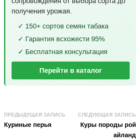
сопровождения от выбора сорта до
получения урожая.
✓ 150+ сортов семян табака
✓ Гарантия всхожести 95%
✓ Бесплатная консультация
Перейти в каталог
Навигация
Предыдущая
С
ПРЕДЫДУЩАЯ ЗАПИСЬ
СЛЕДУЮЩАЯ ЗАПИСЬ
запись:
з
по
Куриные перья
Куры породы рой
айланд
записям