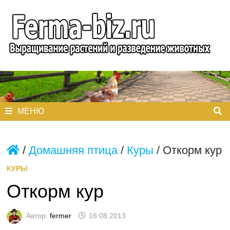
Перейти
к
содержимому
МЕНЮ
/
Домашняя птица
/
Куры
/
Откорм кур
КУРЫ
Откорм кур
Автор:
fermer
16.08.2013