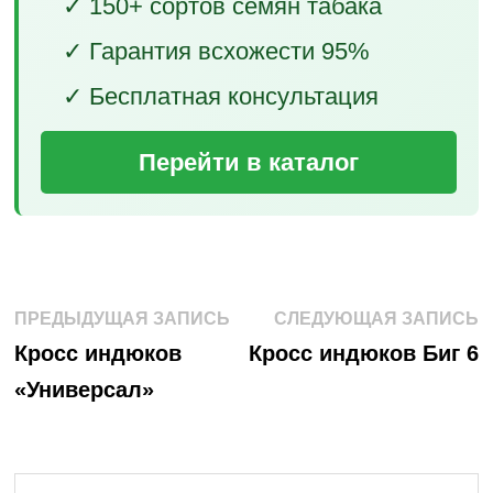
✓ 150+ сортов семян табака
✓ Гарантия всхожести 95%
✓ Бесплатная консультация
Перейти в каталог
Навигация
Предыдущая
С
ПРЕДЫДУЩАЯ ЗАПИСЬ
СЛЕДУЮЩАЯ ЗАПИСЬ
запись:
з
по
Кросс индюков
Кросс индюков Биг 6
«Универсал»
записям