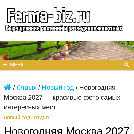
Перейти
к
содержимому
МЕНЮ
/
Отдых
/
Новый год
/
Новогодняя
Москва 2027 — красивые фото самых
интересных мест
НОВЫЙ ГОД
/
ОТДЫХ
Новогодняя Москва 2027