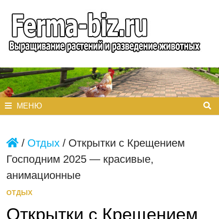
Перейти
к
содержимому
МЕНЮ
/
Отдых
/
Открытки с Крещением
Господним 2025 — красивые,
анимационные
ОТДЫХ
Открытки с Крещением