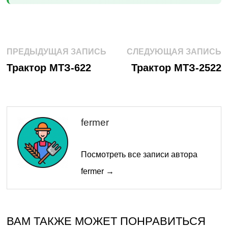
Навигация
Предыдущая
С
ПРЕДЫДУЩАЯ ЗАПИСЬ
СЛЕДУЮЩАЯ ЗАПИСЬ
запись:
з
по
Трактор МТЗ-622
Трактор МТЗ-2522
записям
fermer
Посмотреть все записи автора
fermer →
ВАМ ТАКЖЕ МОЖЕТ ПОНРАВИТЬСЯ