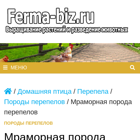
Перейти
к
содержимому
МЕНЮ
/
Домашняя птица
/
Перепела
/
Породы перепелов
/
Мраморная порода
перепелов
ПОРОДЫ ПЕРЕПЕЛОВ
Мраморная порода