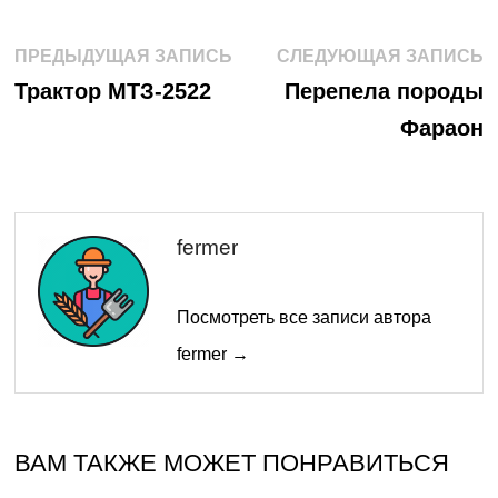
Навигация
Предыдущая
С
ПРЕДЫДУЩАЯ ЗАПИСЬ
СЛЕДУЮЩАЯ ЗАПИСЬ
запись:
з
по
Трактор МТЗ-2522
Перепела породы
Фараон
записям
fermer
Посмотреть все записи автора
fermer →
ВАМ ТАКЖЕ МОЖЕТ ПОНРАВИТЬСЯ