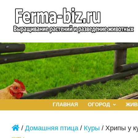
Перейти
к
содержимому
ГЛАВНАЯ
ОГОРОД
ЖИВ
/
Домашняя птица
/
Куры
/
Хрипы у к