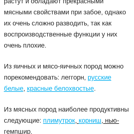
растут и обладают прекрасными
мясными свойствами при забое, однако
их очень сложно разводить, так как
воспроизводственные функции у них
очень плохие.
Из яичных и мясо-яичных пород можно
порекомендовать: леггорн,
русские
белые
,
красные белохвостые
.
Из мясных пород наиболее продуктивны
следующие:
плимутрок
,
корниш
, нью-
гемпшир.