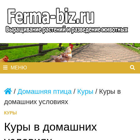
Перейти
к
содержимому
МЕНЮ
/
Домашняя птица
/
Куры
/
Куры в
домашних условиях
КУРЫ
Куры в домашних