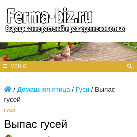
Перейти
к
содержимому
МЕНЮ
/
Домашняя птица
/
Гуси
/
Выпас
гусей
ГУСИ
Выпас гусей