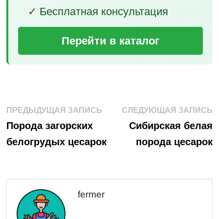
✓ Бесплатная консультация
Перейти в каталог
Навигация
Предыдущая
С
ПРЕДЫДУЩАЯ ЗАПИСЬ
СЛЕДУЮЩАЯ ЗАПИСЬ
запись:
з
по
Порода загорских
Сибирская белая
белогрудых цесарок
порода цесарок
записям
fermer