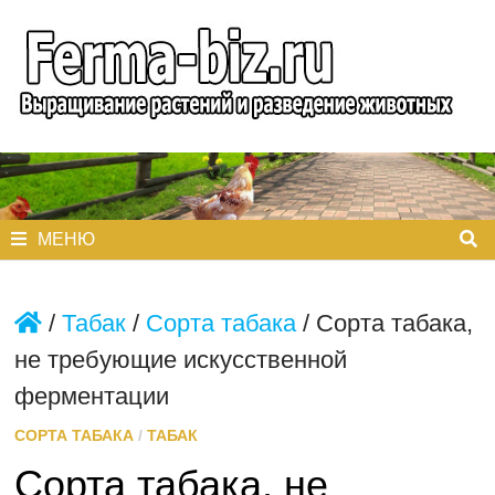
Перейти
к
содержимому
МЕНЮ
/
Табак
/
Сорта табака
/
Сорта табака,
не требующие искусственной
ферментации
СОРТА ТАБАКА
/
ТАБАК
Сорта табака, не