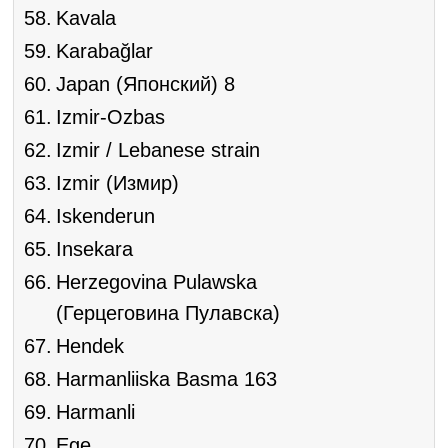
Kavala
Karabağlar
Japan (Японский) 8
Izmir-Ozbas
Izmir / Lebanese strain
Izmir (Измир)
Iskenderun
Insekara
Herzegovina Pulawska
(Герцеговина Пулавска)
Hendek
Harmanliiska Basma 163
Harmanli
Ege