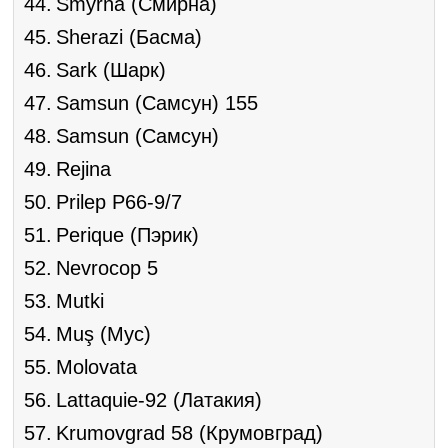
Smyrna (Смирна)
Sherazi (Басма)
Sark (Шарк)
Samsun (Самсун) 155
Samsun (Самсун)
Rejina
Prilep P66-9/7
Perique (Пэрик)
Nevrocop 5
Mutki
Muş (Мус)
Molovata
Lattaquie-92 (Латакия)
Krumovgrad 58 (Крумовград)