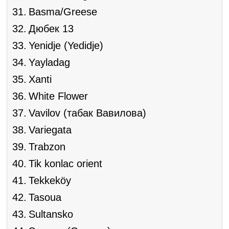
Basma/Greese
Дюбек 13
Yenidje (Yedidje)
Yayladag
Xanti
White Flower
Vavilov (табак Вавилова)
Variegata
Trabzon
Tik konlac orient
Tekkeköy
Tasoua
Sultansko