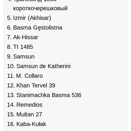
короткочерешковый
Izmir (Akhisar)
Basma Gęstolistna
Ak-Hissar
TI 1485
Samsun
Samsun de Katherini
M. Collaro
Khan Tervel 39
Stanimachka Basma 536
Remedios
Multan 27
Kaba-Kułak