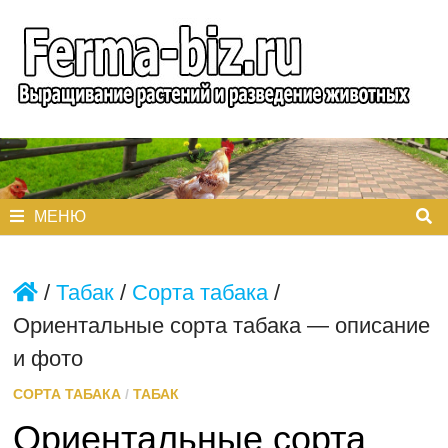
Перейти
к
содержимому
МЕНЮ
/
Табак
/
Сорта табака
/
Ориентальные сорта табака — описание
и фото
СОРТА ТАБАКА
/
ТАБАК
Ориентальные сорта