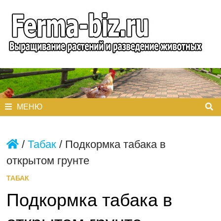
Перейти
к
содержимому
МЕНЮ
/
Табак
/
Подкормка табака в
открытом грунте
ТАБАК
Подкормка табака в