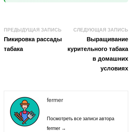
Навигация
Предыдущая
С
ПРЕДЫДУЩАЯ ЗАПИСЬ
СЛЕДУЮЩАЯ ЗАПИСЬ
запись:
з
по
Пикировка рассады
Выращивание
табака
курительного табака
записям
в домашних
условиях
fermer
Посмотреть все записи автора
fermer →