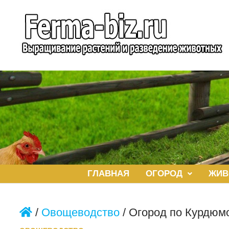
Перейти
к
содержимому
ГЛАВНАЯ
ОГОРОД
ЖИВ
/
Овощеводство
/
Огород по Курдюм