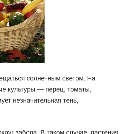
вещаться солнечным светом. На
е культуры — перец, томаты,
вует незначительная тень,
круг забора. В таком случае, растения