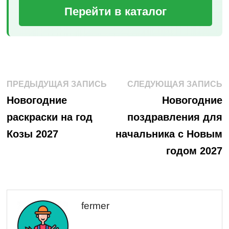
Перейти в каталог
Навигация
Предыдущая
С
ПРЕДЫДУЩАЯ ЗАПИСЬ
СЛЕДУЮЩАЯ ЗАПИСЬ
запись:
з
по
Новогодние
Новогодние
раскраски на год
поздравления для
записям
Козы 2027
начальника с Новым
годом 2027
fermer