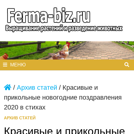
Перейти
к
содержимому
МЕНЮ
/
Архив статей
/
Красивые и
прикольные новогодние поздравления
2020 в стихах
АРХИВ СТАТЕЙ
Красивые и прикольные