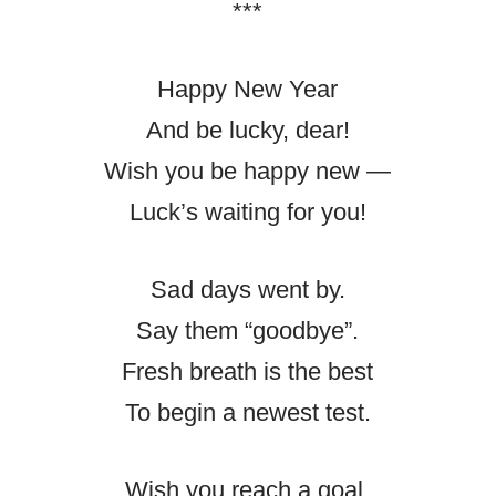
***
Happy New Year
And be lucky, dear!
Wish you be happy new —
Luck’s waiting for you!
Sad days went by.
Say them “goodbye”.
Fresh breath is the best
To begin a newest test.
Wish you reach a goal,