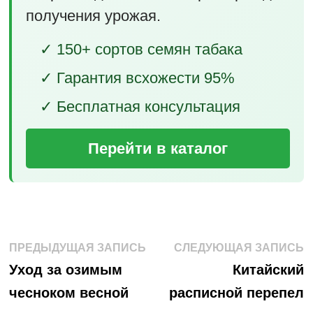
получения урожая.
✓ 150+ сортов семян табака
✓ Гарантия всхожести 95%
✓ Бесплатная консультация
Перейти в каталог
Навигация
Предыдущая
С
ПРЕДЫДУЩАЯ ЗАПИСЬ
СЛЕДУЮЩАЯ ЗАПИСЬ
запись:
з
по
Уход за озимым
Китайский
чесноком весной
расписной перепел
записям