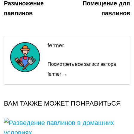
запись:
з
по
Размножение
Помещение для
павлинов
павлинов
записям
fermer
Посмотреть все записи автора
fermer →
ВАМ ТАКЖЕ МОЖЕТ ПОНРАВИТЬСЯ