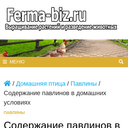
Перейти
к
содержимому
МЕНЮ
/
Домашняя птица
/
Павлины
/
Содержание павлинов в домашних
условиях
ПАВЛИНЫ
Содержание павлинов в