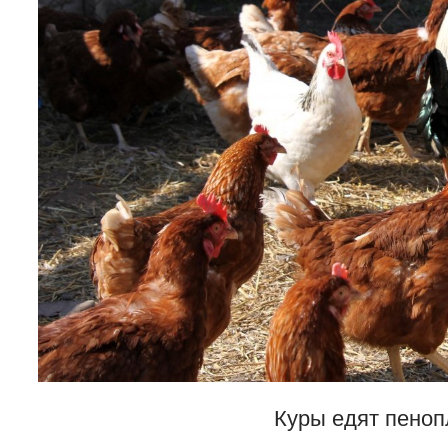
Куры едят пеноп