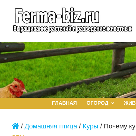
Перейти
к
содержимому
ГЛАВНАЯ
ОГОРОД
ЖИВ
/
Домашняя птица
/
Куры
/
Почему ку