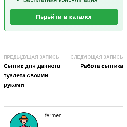
Перейти в каталог
Навигация
Предыдущая
С
ПРЕДЫДУЩАЯ ЗАПИСЬ
СЛЕДУЮЩАЯ ЗАПИСЬ
запись:
з
по
Септик для дачного
Работа септика
туалета своими
записям
руками
fermer