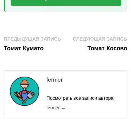
Навигация
Предыдущая
С
ПРЕДЫДУЩАЯ ЗАПИСЬ
СЛЕДУЮЩАЯ ЗАПИСЬ
запись:
з
по
Томат Кумато
Томат Косово
записям
fermer
Посмотреть все записи автора
fermer →