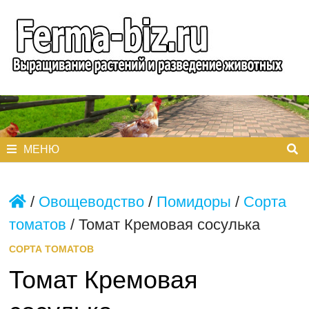
Перейти
к
содержимому
МЕНЮ
/
Овощеводство
/
Помидоры
/
Сорта
томатов
/
Томат Кремовая сосулька
СОРТА ТОМАТОВ
Томат Кремовая