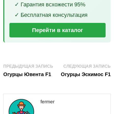
✓ Гарантия всхожести 95%
✓ Бесплатная консультация
Перейти в каталог
Навигация
Предыдущая
С
ПРЕДЫДУЩАЯ ЗАПИСЬ
СЛЕДУЮЩАЯ ЗАПИСЬ
запись:
з
по
Огурцы Ювента F1
Огурцы Эскимос F1
записям
fermer