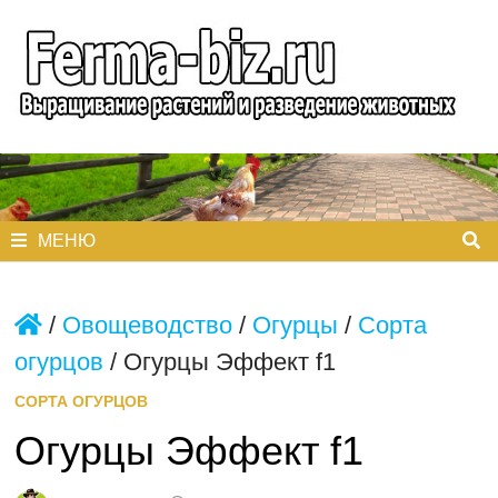
Перейти
к
содержимому
МЕНЮ
/
Овощеводство
/
Огурцы
/
Сорта
огурцов
/
Огурцы Эффект f1
СОРТА ОГУРЦОВ
Огурцы Эффект f1