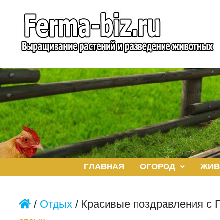
Перейти
к
содержимому
ГЛАВНАЯ
ОГОРОД
ЖИВ
/
Отдых
/
Красивые поздравления с П