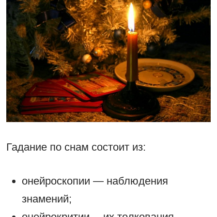
Гадание по снам состоит из:
онейроскопии — наблюдения
знамений;
онейрокритии —их толкования