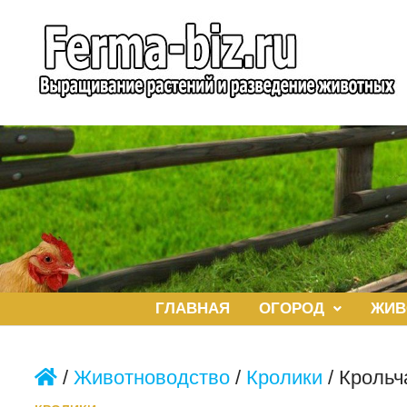
Перейти
к
содержимому
ГЛАВНАЯ
ОГОРОД
ЖИВ
/
Животноводство
/
Кролики
/
Крольч