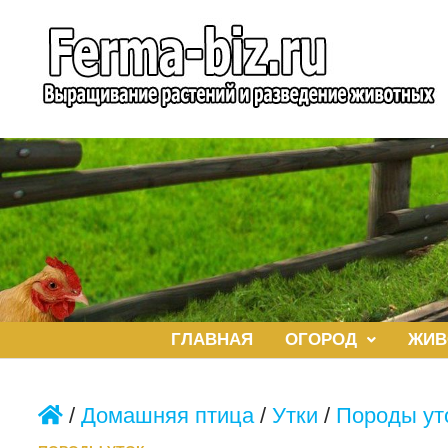
Перейти
к
содержимому
ГЛАВНАЯ
ОГОРОД
ЖИВ
/
Домашняя птица
/
Утки
/
Породы ут