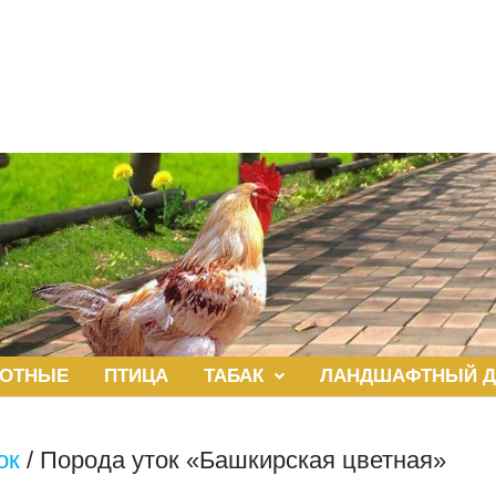
ОТНЫЕ
ПТИЦА
ТАБАК
ЛАНДШАФТНЫЙ Д
ок
/
Порода уток «Башкирская цветная»