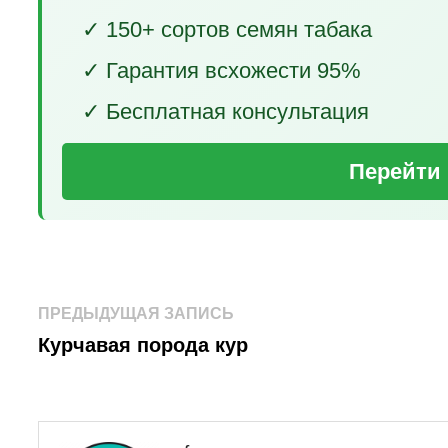
✓ 150+ сортов семян табака
✓ Гарантия всхожести 95%
✓ Бесплатная консультация
Перейти 
Навигация
Предыдущая
ПРЕДЫДУЩАЯ ЗАПИСЬ
запись:
по
Курчавая порода кур
записям